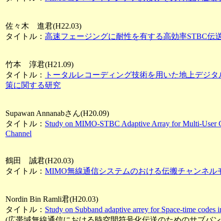
佐々木 進君(H22.03)
タイトル：
高速フェージングに耐性を有する高効率STBC伝
竹本 淳君(H21.09)
タイトル：
トータルレコーディング技術を用いた地上デジタ
策に関する研究
Supawan Annanabさん(H20.09)
タイトル：
Study on MIMO-STBC Adaptive Array for Multi-User C
Channel
鶴田 誠君(H20.03)
タイトル：
MIMO無線通信システムのおける伝搬チャンネル
Nordin Bin Ramli君(H20.03)
タイトル：
Study on Subband adaptive arrey for Space-time codes 
(広帯域無線通信における時空間符号化伝送のためのサブバン