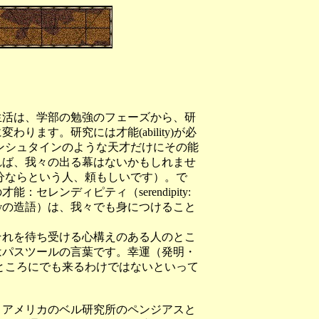
活は、学部の勉強のフェーズから、研
わります。研究には才能(ability)が必
ンシュタインのような天才だけにその能
れば、我々の出る幕はないかもしれませ
分ならという人、頼もしいです）。で
能：セレンディピティ（serendipity:
+ abilityの造語）は、我々でも身につけること
れを待ち受ける心構えのある人のとこ
はパスツールの言葉です。幸運（発明・
ところにでも来るわけではないといって
と、アメリカのベル研究所のペンジアスと