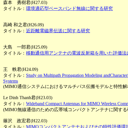
森本 勇樹君(H27.03)
タイトル：
環境適応型ベースバンド無線に関する研究
高崎 和之君(H26.09)
タイトル：
近距離電磁界伝送に関する研究
大島 一郎君(H25.09)
タイトル：
移動通信用アンテナの電波反射箱を用いた評価法
王 軼君(H24.09)
タイトル：
Study on Multipath Propagation Modeling andCharact
Systems
(MIMO通信システムにおけるマルチパス伝搬モデルと特性解
Le Dinh Thanh君(H23.03)
タイトル：
Wideband Compact Antennas for MIMO Wireless Comm
(MIMO無線通信のための広帯域コンパクトアンテナに関する
篠沢 政宏君(H22.03)
タイトル：
MIMOコンパクトアンテナおよびその特性評価環