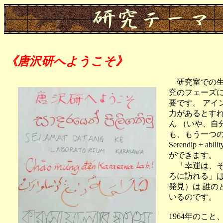
《唐沢研へようこそ》
研究室での生
究のフェーズに変
要です。 アイ
力があるとす
ん （いや、自
も、もう一つの才
Serendip 
ができます。
「幸運は、そ
ろに訪れる」
発見）は 誰の
いるのです。
1964年のこ