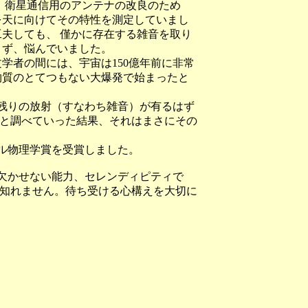
 衛星通信用のアンテナの改良のため
を天に向けてその特性を測定していまし
夫しても、 僅かに存在する雑音を取り
きず、悩んでいました。
学者の間には、宇宙は150億年前に非常
物質のとてつもない大爆発で始まったと
残りの放射（すなわち雑音）が有るはず
、と調べていった結果、それはまさにその
ベル物理学賞を受賞しました。
欠かせない能力、セレンディピティで
も知れません。待ち受ける心構えを大切に