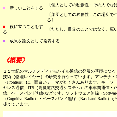
〔個人としての独創性：その人でな
■
新しいことをする
〔集団としての独創性：この場所で
る〕
■
役に立つことをす
〔ただし、目先のことではなく、広
る
■
成果を論文として発表する
《概要》
２１世紀のマルチメディアモバイル通信の発展の基礎になる
技術（物理レイヤー）の研究を行なっています。アンテナ・
（Frontiers）に、面白いテーマがたくさんあります。キー
ヤレス通信、ITS（高度道路交通システム）の車車間通信・
信、ベースバンド無線などです。ソフトウェア無線（Software-De
（Cognitive Radio）・ベースバンド無線（Baseband Radi
捉えています。