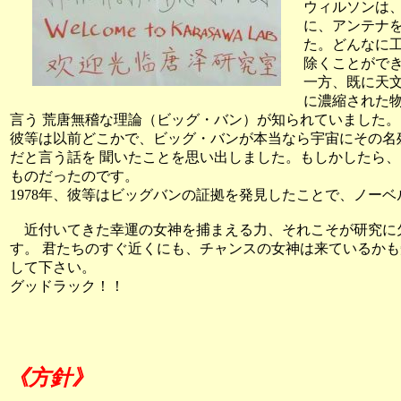
ウィルソンは、
に、アンテナ
た。どんなに工
除くことがで
一方、既に天文
に濃縮された
言う 荒唐無稽な理論（ビッグ・バン）が知られていました。
彼等は以前どこかで、ビッグ・バンが本当なら宇宙にその名
だと言う話を 聞いたことを思い出しました。もしかしたら
ものだったのです。
1978年、彼等はビッグバンの証拠を発見したことで、ノー
近付いてきた幸運の女神を捕まえる力、それこそが研究に
す。 君たちのすぐ近くにも、チャンスの女神は来ているか
して下さい。
グッドラック！！
《方針》