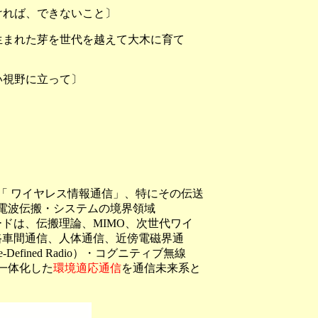
ければ、できないこと〕
生まれた芽を世代を越えて大木に育て
い視野に立って〕
「 ワイヤレス情報通信」、特にその伝送
電波伝搬・システムの境界領域
ワードは、伝搬理論、MIMO、次世代ワイ
路車間通信、人体通信、近傍電磁界通
fined Radio）・コグニティブ無線
o）が一体化した
環境適応通信
を通信未来系と