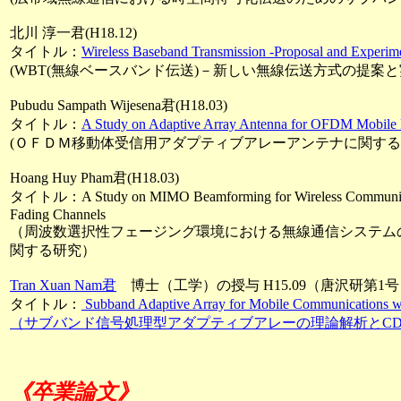
北川 淳一君(H18.12)
タイトル：
Wireless Baseband Transmission -Proposal and Experim
(WBT(無線ベースバンド伝送)－新しい無線伝送方式の提案と
Pubudu Sampath Wijesena君(H18.03)
タイトル：
A Study on Adaptive Array Antenna for OFDM Mobile 
(ＯＦＤＭ移動体受信用アダプティブアレーアンテナに関する
Hoang Huy Pham君(H18.03)
タイトル：A Study on MIMO Beamforming for Wireless Communicati
Fading Channels
（周波数選択性フェージング環境における無線通信システム
関する研究）
Tran Xuan Nam君
博士（工学）の授与 H15.09（唐沢研第1
タイトル：
Subband Adaptive Array for Mobile Communications w
（サブバンド信号処理型アダプティブアレーの理論解析とC
《卒業論文
》